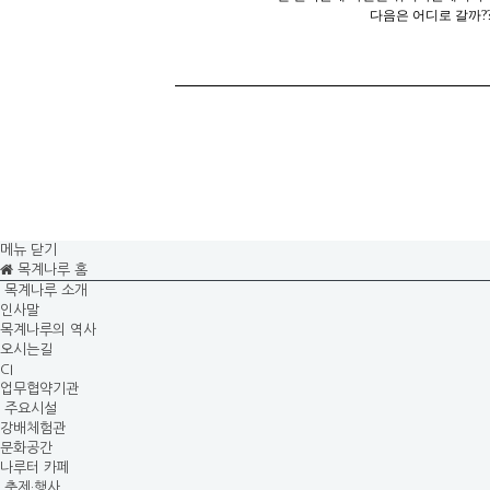
다음은 어디로 갈까?
메뉴 닫기
목계나루 홈
목계나루 소개
인사말
목계나루의 역사
오시는길
CI
업무협약기관
주요시설
강배체험관
문화공간
나루터 카페
축제·행사