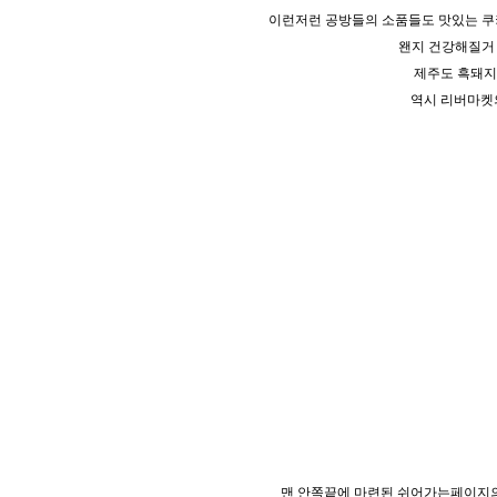
이런저런 공방들의 소품들도 맛있는 쿠키
왠지 건강해질거 
제주도 흑돼지
역시 리버마켓
맨 안쪽끝에 마련된 쉬어가는페이지의?