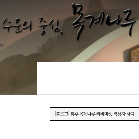
메뉴
[블로그] 충주 목계나루 리버마켓|작성자 하디