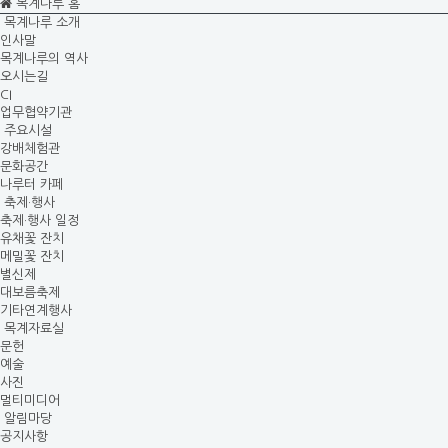
목계나루 홈
목계나루 소개
인사말
목계나루의 역사
오시는길
CI
업무협약기관
주요시설
강배체험관
문화공간
나루터 카페
축제·행사
축제·행사 일정
유채꽃 잔치
메밀꽃 잔치
별신제
대보름축제
기타연계행사
목계자료실
문헌
예술
사진
멀티미디어
알림마당
공지사항