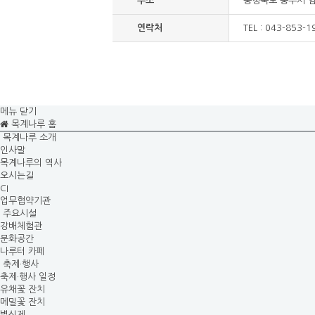
주소
충청북도 충주시 엄
연락처
TEL : 043-853-1
메뉴 닫기
목계나루 홈
목계나루 소개
인사말
목계나루의 역사
오시는길
CI
업무협약기관
주요시설
강배체험관
문화공간
나루터 카페
축제·행사
축제·행사 일정
유채꽃 잔치
메밀꽃 잔치
별신제