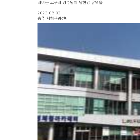
려비는 고구려 장수왕이 남한강 유역을...
2023-08-02
충주 체험관광센터