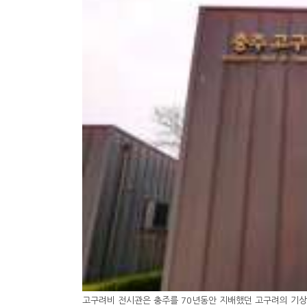
고구려비 전시관은 충주를 70년동안 지배했던 고구려의 기상이