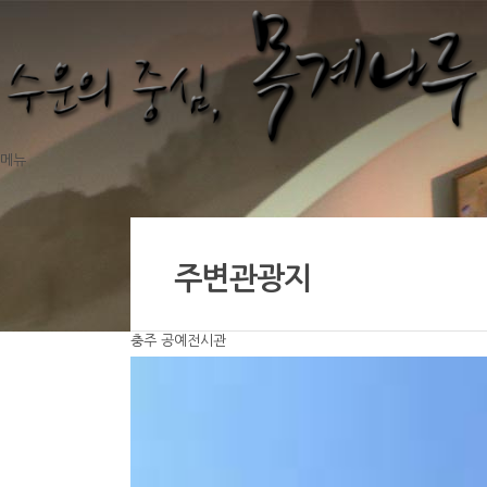
메뉴
주변관광지
충주 공예전시관