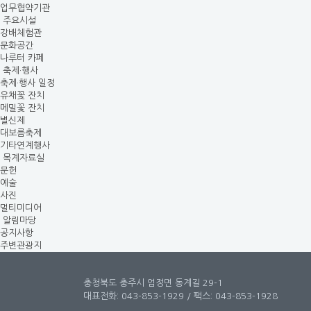
업무협약기관
주요시설
강배체험관
문화공간
나루터 카페
축제·행사
축제·행사 일정
유채꽃 잔치
메밀꽃 잔치
별신제
대보름축제
기타연계행사
목계자료실
문헌
예술
사진
멀티미디어
알림마당
공지사항
주변관광지
충청북도 충주시 엄정면 동계길 29-1
대표전화: 043-853-1929 / 팩스: 043-853-1928