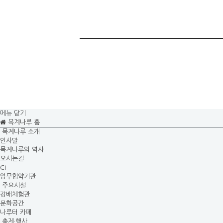
메뉴 닫기
목계나루 홈
목계나루 소개
인사말
목계나루의 역사
오시는길
CI
업무협약기관
주요시설
강배체험관
문화공간
나루터 카페
축제·행사