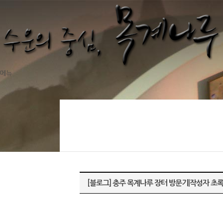
메뉴
[블로그] 충주 목계나루 장터 방문기|작성자 초