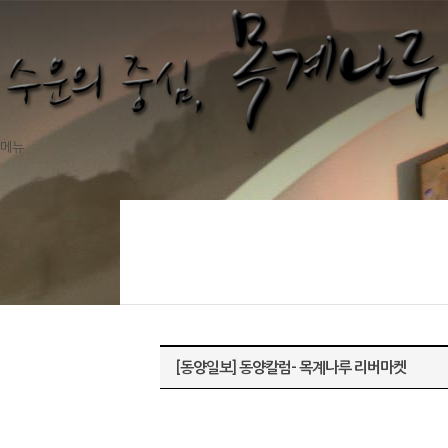
메뉴
[동양일보] 동양칼럼- 목계나루 리버마켓