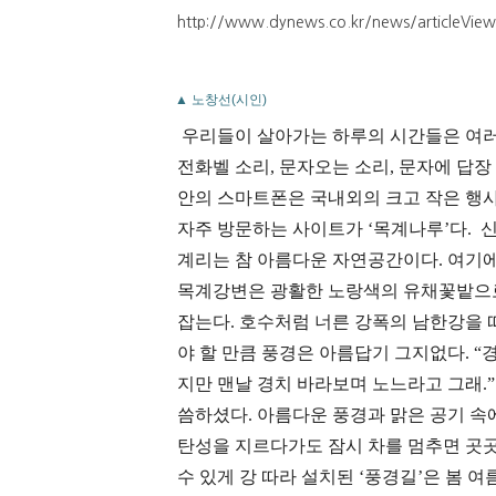
http://www.dynews.co.kr/news/articleVie
▲ 노창선(시인)
우리들이 살아가는 하루의 시간들은 여러 가
전화벨 소리, 문자오는 소리, 문자에 답장
안의 스마트폰은 국내외의 크고 작은 행사
자주 방문하는 사이트가 ‘목계나루’다. 
계리는 참 아름다운 자연공간이다. 여기에
목계강변은 광활한 노랑색의 유채꽃밭으로
잡는다. 호수처럼 너른 강폭의 남한강을 
야 할 만큼 풍경은 아름답기 그지없다. “
지만 맨날 경치 바라보며 노느라고 그래.
씀하셨다. 아름다운 풍경과 맑은 공기 속
탄성을 지르다가도 잠시 차를 멈추면 곳
수 있게 강 따라 설치된 ‘풍경길’은 봄 