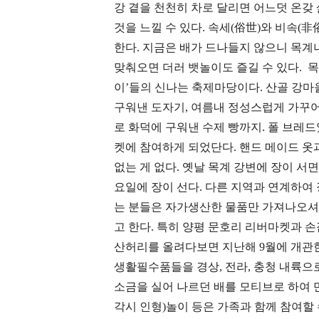
강 곁을 천천히 차로 달리면 어느덧 온갖
것을 느낄 수 있다. 속세(俗世)와 비속(
한다. 지금은 배가 드나들지 않으니 목
맞춰오면 더러 뱃놀이도 즐길 수 있다. 
이’들의 신나는 축제마당이다. 산골 강마
구워낸 도자기, 여름내 정성스럽게 가꾸어 
로 화덕에 구워낸 수제 빵까지. 폴 브레
켓에 참여하게 되었단다. 핸드 메이드 옷과
없는 게 없다. 옛날 목계 강변에 장이 서
요일에 장이 선다. 다른 지역과 연계하여 
는 분들은 자가생산한 물품만 가져나오셔야
고 한다. 특히 양평 문호리 리버마켓과 
산허리를 올려다보면 지난해 9월에 개관한
생활필수품들을 경상, 전라, 충청 내륙
소금을 실어 나르던 배를 모티브로 하여 
각시 인형)놀이 등은 가족과 함께 참여할