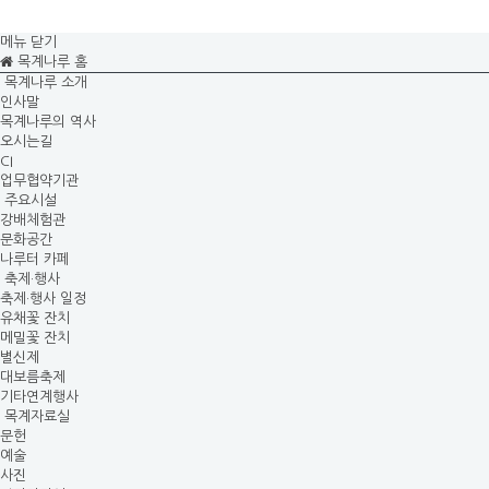
메뉴 닫기
목계나루 홈
목계나루 소개
인사말
목계나루의 역사
오시는길
CI
업무협약기관
주요시설
강배체험관
문화공간
나루터 카페
축제·행사
축제·행사 일정
유채꽃 잔치
메밀꽃 잔치
별신제
대보름축제
기타연계행사
목계자료실
문헌
예술
사진