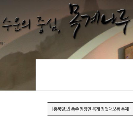
메뉴
[충북일보] 충주 엄정면 목계 정월대보름 축제