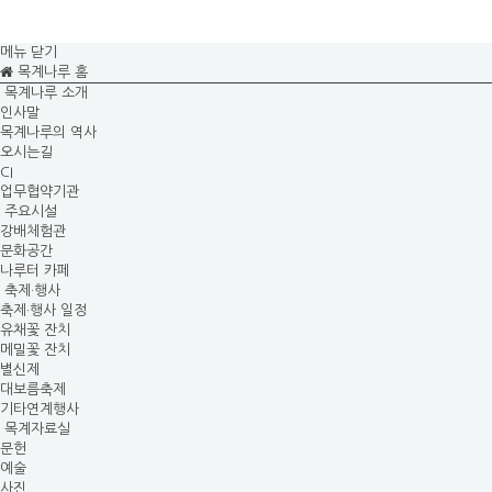
메뉴 닫기
목계나루 홈
목계나루 소개
인사말
목계나루의 역사
오시는길
CI
업무협약기관
주요시설
강배체험관
문화공간
나루터 카페
축제·행사
축제·행사 일정
유채꽃 잔치
메밀꽃 잔치
별신제
대보름축제
기타연계행사
목계자료실
문헌
예술
사진